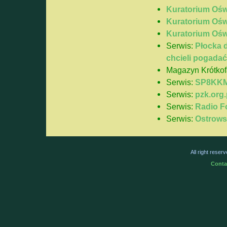
Kuratorium Ośw
Kuratorium Ośw
Kuratorium Ośw
Serwis:
Płocka d
chcieli pogada
Magazyn Krótkof
Serwis:
SP8KK
Serwis:
pzk.org.
Serwis:
Radio F
Serwis:
Ostrows
All right rese
Conta