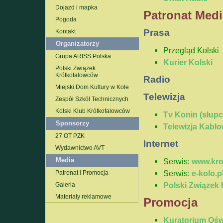
Dojazd i mapka
Patronat Medi
Pogoda
Prasa
Kontakt
Organizatorzy
Przegląd Kolski
Grupa ARISS Polska
Kurier Kolski
Polski Związek
Krótkofalowców
Radio
Miejski Dom Kultury w Kole
Telewizja
Zespół Szkół Technicznych
Kolski Klub Krótkofalowców
Tv Konin (słupc
Sponsorzy
Telewizja Kablo
27 OT PZK
Internet
Wydawnictwo AVT
Media
Serwis:
www.kro
Serwis:
e-kolo.p
Patronat i Promocja
Polski Związek
Galeria
Materiały reklamowe
Promocja
Kuratorium Ośw