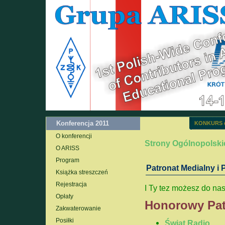
Konferencja 2011
KONKURS d
O konferencji
Strony Ogólnopolski
O ARISS
Program
Patronat Medialny i
Książka streszczeń
Rejestracja
I Ty tez możesz do na
Opłaty
Honorowy Pat
Zakwaterowanie
Posiłki
Świat Radio