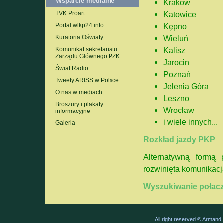
Wsparcie medialne
Kraków
Katowice
TVK Proart
Kępno
Portal wlkp24.info
Wieluń
Kuratoria Oświaty
Kalisz
Komunikat sekretariatu
Zarządu Głównego PZK
Jarocin
Świat Radio
Poznań
Tweety ARISS w Polsce
Jelenia Góra
O nas w mediach
Leszno
Broszury i plakaty
Wrocław
informacyjne
i wiele innych...
Galeria
Rozkład jazdy PKP
Alternatywną formą
rozwinięta komunikac
Wyszukiwanie połacz
All right reserved © Arman