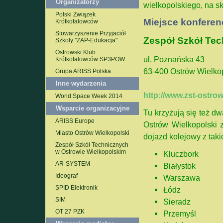
Organizatorzy
wielkopolskiego, na s
Polski Związek
Miejsce konferenc
Krótkofalowców
Stowarzyszenie Przyjaciół
Zespół Szkół Te
Szkoły "ZAP-Edukacja"
Ostrowski Klub
ul. Poznańska 43
Krótkofalowców SP3POW
63-400 Ostrów Wielko
Grupa ARISS Polska
Inne wydarzenia
http://www.zst-ostrow
World Space Week 2014
Wsparcie organizacyjne
Tu krzyżują się też d
ARISS Europe
Ostrów Wielkopolski 
Miasto Ostrów Wielkopolski
dojazd kolejowy z taki
Zespół Szkół Technicznych
w Ostrowie Wielkopolskim
Kluczbork
AR-SYSTEM
Białystok
Ideograf
Warszawa
SPID Elektronik
Łódz
SIM
Sieradz
OT 27 PZK
Przemyśl