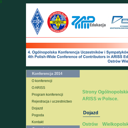
3
Konferencja 2014
O konferencji
O ARISS
Strony Ogólnopolski
Program konferencji
ARISS w Polsce.
Rejestracja i uczestnictwo
Dojazd
Dojazd
Pogoda
Kontakt
Ostrów Wielkopol