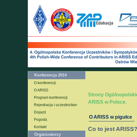
Konferencja 2014
O konferencji
O ARISS
Strony Ogólnopolski
Program konferencji
ARISS w Polsce.
Rejestracja i uczestnictwo
Dojazd
O ARISS w pigułce
Pogoda
Kontakt
Co to jest ARISS
Organizatorzy