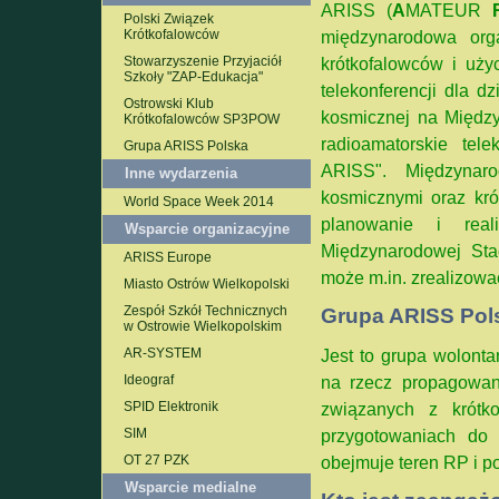
ARISS (
A
MATEUR
Polski Związek
międzynarodowa orga
Krótkofalowców
krótkofalowców i uży
Stowarzyszenie Przyjaciół
Szkoły "ZAP-Edukacja"
telekonferencji dla d
Ostrowski Klub
kosmicznej na Między
Krótkofalowców SP3POW
radioamatorskie te
Grupa ARISS Polska
ARISS". Międzynar
Inne wydarzenia
kosmicznymi oraz kró
World Space Week 2014
planowanie i rea
Wsparcie organizacyjne
Międzynarodowej Stac
ARISS Europe
może m.in. zrealizowa
Miasto Ostrów Wielkopolski
Zespół Szkół Technicznych
Grupa ARISS Pol
w Ostrowie Wielkopolskim
Jest to grupa wolonta
AR-SYSTEM
na rzecz propagowan
Ideograf
związanych z krótk
SPID Elektronik
przygotowaniach do 
SIM
obejmuje teren RP i 
OT 27 PZK
Wsparcie medialne