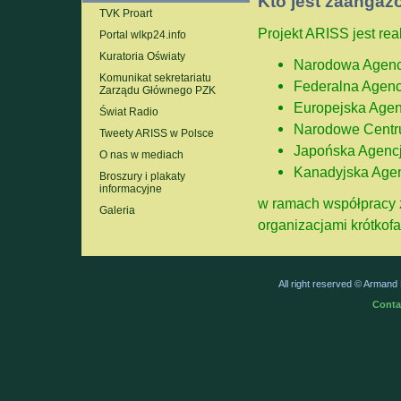
Kto jest zaangaż
TVK Proart
Projekt ARISS jest re
Portal wlkp24.info
Kuratoria Oświaty
Narodowa Agenc
Komunikat sekretariatu
Federalna Agenc
Zarządu Głównego PZK
Europejska Agen
Świat Radio
Narodowe Centr
Tweety ARISS w Polsce
Japońska Agencj
O nas w mediach
Kanadyjska Age
Broszury i plakaty
informacyjne
w ramach współpracy 
Galeria
organizacjami krótkof
All right reserved © Arman
Conta