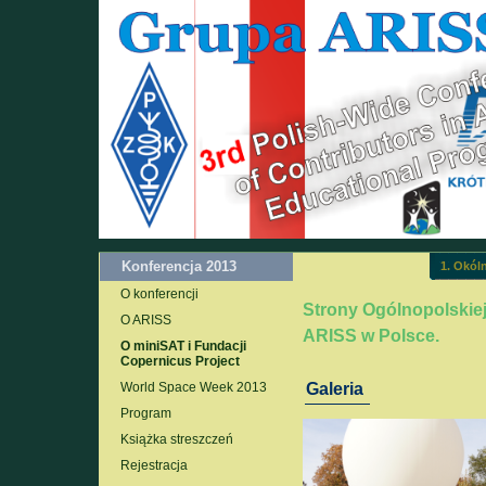
Konferencja 2013
1. Okóln
O konferencji
Strony Ogólnopolskie
O ARISS
ARISS w Polsce.
O miniSAT i Fundacji
Copernicus Project
World Space Week 2013
Galeria
Program
Książka streszczeń
Rejestracja