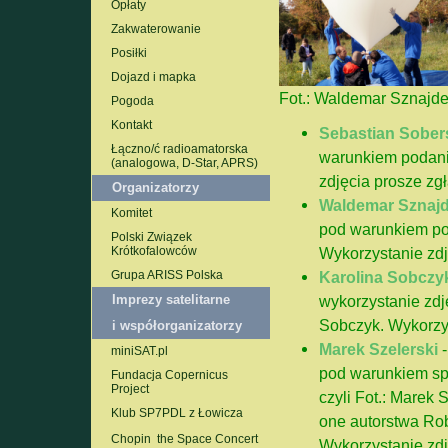
Opłaty
Zakwaterowanie
Posiłki
Dojazd i mapka
Fot.: Waldemar Sznajd
Pogoda
Kontakt
Sebastian Sober
Łączno/ć radioamatorska
warunkiem podania
(analogowa, D-Star, APRS)
zdjęcia prosze zg
Organizatorzy
Waldemar Sznaj
Komitet
pod warunkiem pod
Polski Związek
Krótkofalowców
Wykorzystanie zdj
Grupa ARISS Polska
Karolina Sobcz
Imprezy satelitarne
wykorzystanie zdj
Sobczyk. Wykorzys
i współorganizatorzy
Marek Szelerski
miniSAT.pl
pod warunkiem spe
Fundacja Copernicus
Project
czyli Fot.: Marek
Klub SP7PDL z Łowicza
one autorstwa Ro
Chopin  the Space Concert
Wykorzystanie zdj