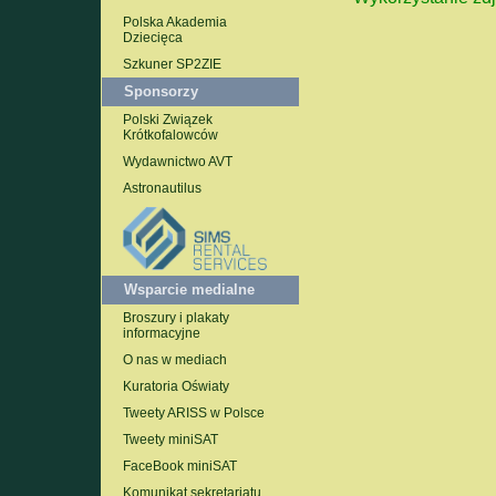
Polska Akademia
Dziecięca
Szkuner SP2ZIE
Sponsorzy
Polski Związek
Krótkofalowców
Wydawnictwo AVT
Astronautilus
Wsparcie medialne
Broszury i plakaty
informacyjne
O nas w mediach
Kuratoria Oświaty
Tweety ARISS w Polsce
Tweety miniSAT
FaceBook miniSAT
Komunikat sekretariatu