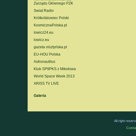
Zarządu Głównego PZK
Swiat Radio
Krótkofalowiec Polski
KosmicznaPolska.pl
lowicz24.eu
lowicz.eu
gazeta olsztyńska.pl
EU-HOU Polska
Astronautilus
Klub SP9PKS z Mikołowa
World Space Week 2013
ARISS TV LIVE
Galeria
All right rese
Conta