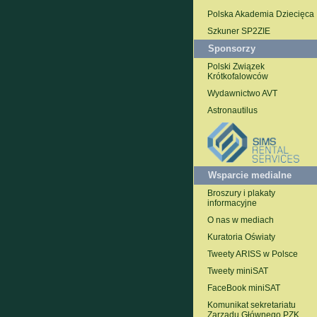
Polska Akademia Dziecięca
Szkuner SP2ZIE
Sponsorzy
Polski Związek
Krótkofalowców
Wydawnictwo AVT
Astronautilus
Wsparcie medialne
Broszury i plakaty
informacyjne
O nas w mediach
Kuratoria Oświaty
Tweety ARISS w Polsce
Tweety miniSAT
FaceBook miniSAT
Komunikat sekretariatu
Zarządu Głównego PZK