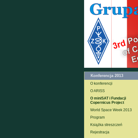
Konferencja 2013
O konferencji
O ARISS
O miniSAT i Fundacji
Copernicus Project
World Space Week 2013
Program
Książka streszczeń
Rejestracja