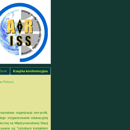
lnik
Książka konferencyjna
w Polsce.
arodowa organizacja non-profit,
iego zorganizowanie edukacyjnej
micznej na Międzynarodowej Stacji
azywane są: "szkolnym kontaktem