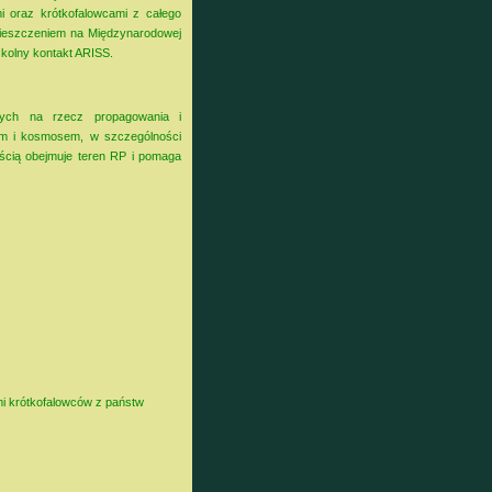
 oraz krótkofalowcami z całego
mieszczeniem na Międzynarodowej
zkolny kontakt ARISS.
jących na rzecz propagowania i
em i kosmosem, w szczególności
ścią obejmuje teren RP i pomaga
mi krótkofalowców z państw