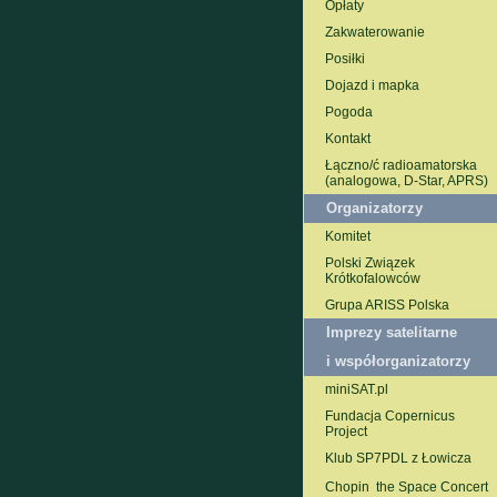
Opłaty
Zakwaterowanie
Posiłki
Dojazd i mapka
Pogoda
Kontakt
Łączno/ć radioamatorska
(analogowa, D-Star, APRS)
Organizatorzy
Komitet
Polski Związek
Krótkofalowców
Grupa ARISS Polska
Imprezy satelitarne
i współorganizatorzy
miniSAT.pl
Fundacja Copernicus
Project
Klub SP7PDL z Łowicza
Chopin  the Space Concert