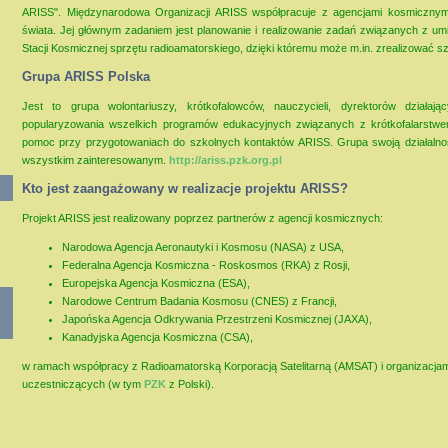
ARISS". Międzynarodowa Organizacji ARISS współpracuje z agencjami kosmicznymi
świata. Jej głównym zadaniem jest planowanie i realizowanie zadań związanych z u
Stacji Kosmicznej sprzętu radioamatorskiego, dzięki któremu może m.in. zrealizować s
Grupa ARISS Polska
Jest to grupa wolontariuszy, krótkofalowców, nauczycieli, dyrektorów działa
popularyzowania wszelkich programów edukacyjnych związanych z krótkofalarstw
pomoc przy przygotowaniach do szkolnych kontaktów ARISS. Grupa swoją działalno
wszystkim zainteresowanym.
http://ariss.pzk.org.pl
Kto jest zaangażowany w realizacje projektu ARISS?
Projekt ARISS jest realizowany poprzez partnerów z agencji kosmicznych:
Narodowa Agencja Aeronautyki i Kosmosu (NASA) z USA,
Federalna Agencja Kosmiczna - Roskosmos (RKA) z Rosji,
Europejska Agencja Kosmiczna (ESA),
Narodowe Centrum Badania Kosmosu (CNES) z Francji,
Japońska Agencja Odkrywania Przestrzeni Kosmicznej (JAXA),
Kanadyjska Agencja Kosmiczna (CSA),
w ramach współpracy z Radioamatorską Korporacją Satelitarną (AMSAT) i organizacja
uczestniczących (w tym
PZK
z Polski).