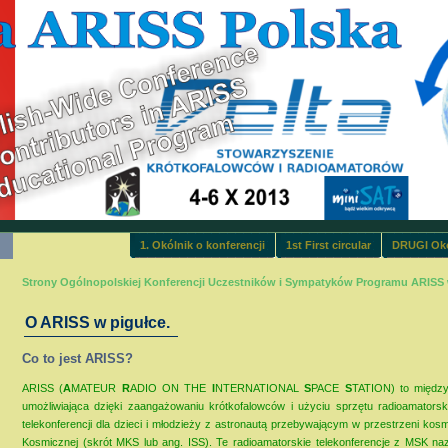
1. Okólnik o konferencji
1st First circular
DRUGI Okó
Strony Ogólnopolskiej Konferencji Uczestników i Sympatyków Programu ARISS 
O ARISS w pigułce.
Co to jest ARISS?
ARISS (
A
MATEUR
R
ADIO ON THE
I
NTERNATIONAL
S
PACE
S
TATION) to międzyn
umożliwiająca dzięki zaangażowaniu krótkofalowców i użyciu sprzętu radioamatorsk
telekonferencji dla dzieci i młodzieży z astronautą przebywającym w przestrzeni kos
Kosmicznej (skrót MKS lub ang. ISS). Te radioamatorskie telekonferencje z MSK n