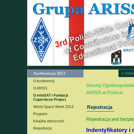
Konferencja 2013
1. Okóln
O konferencji
Strony Ogólnopolski
O ARISS
ARISS w Polsce.
O miniSAT i Fundacji
Copernicus Project
World Space Week 2013
Rejestracja
Program
Rejestracja jest bezpł
Książka streszczeń
Rejestracja
Indentyfikatory 