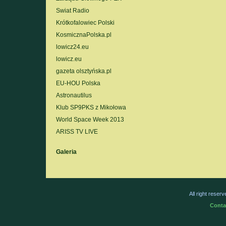
Swiat Radio
Krótkofalowiec Polski
KosmicznaPolska.pl
lowicz24.eu
lowicz.eu
gazeta olsztyńska.pl
EU-HOU Polska
Astronautilus
Klub SP9PKS z Mikołowa
World Space Week 2013
ARISS TV LIVE
Galeria
All right rese
Conta