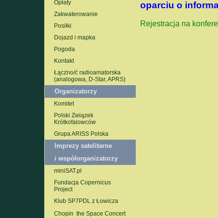
Opłaty
oparciu o informa
Zakwaterowanie
Rejestracja na konfere
Posiłki
Dojazd i mapka
Pogoda
Kontakt
Łączno/ć radioamatorska
(analogowa, D-Star, APRS)
Organizatorzy
Komitet
Polski Związek
Krótkofalowców
Grupa ARISS Polska
Imprezy satelitarne
i współorganizatorzy
miniSAT.pl
Fundacja Copernicus
Project
Klub SP7PDL z Łowicza
Chopin  the Space Concert